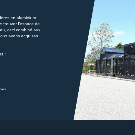
lières en aluminium
 trouver l'espace de
eau, ceci combiné aux
nous avons acquises
es !
aits.