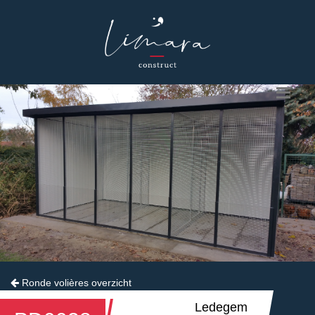
Ronde volières overzicht
Ledegem