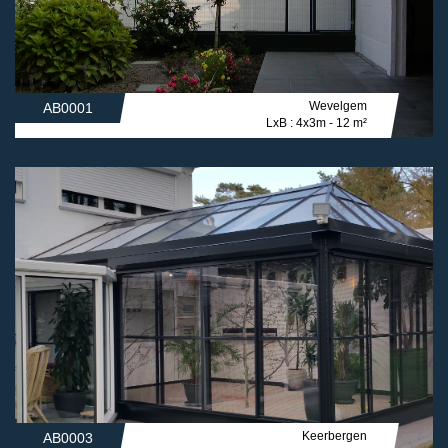
Wevelgem
AB0001
LxB : 4x3m - 12 m²
Keerbergen
AB0003