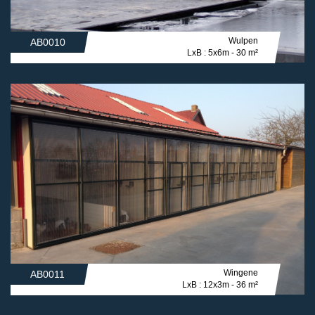
Wulpen
AB0010
LxB : 5x6m - 30 m²
Wingene
AB0011
LxB : 12x3m - 36 m²