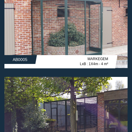
MARKEGEM
AB0005
LxB : 1X4m - 4 m²