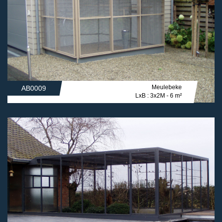
Meulebeke
AB0009
LxB : 3x2M - 6 m²