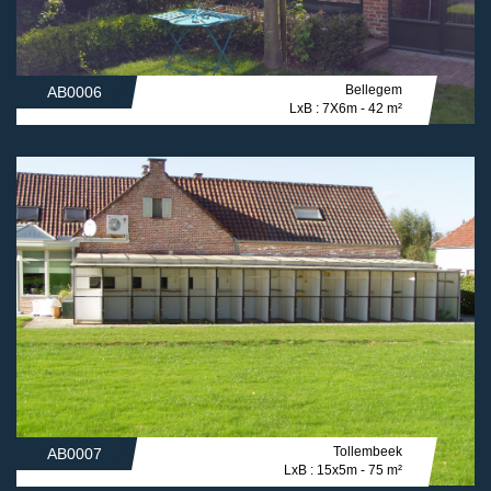
Bellegem
AB0006
LxB : 7X6m - 42 m²
Tollembeek
AB0007
LxB : 15x5m - 75 m²